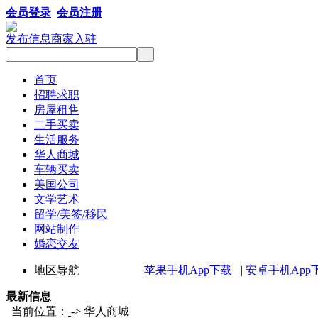
会员登录
会员注册
发布信息
商家入驻
首页
招聘求职
房屋租售
二手买卖
生活服务
华人商城
车辆买卖
美国公司
文学艺术
留学/美签/移民
网站制作
婚恋交友
地区导航 |
苹果手机App下载
|
安卓手机App
最新信息
当前位置：
-> 华人商城