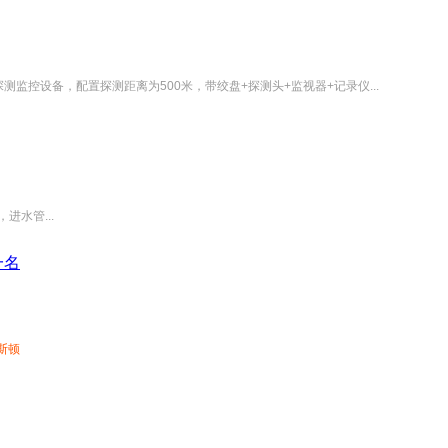
监控设备，配置探测距离为500米，带绞盘+探测头+监视器+记录仪...
进水管...
一名
斯顿