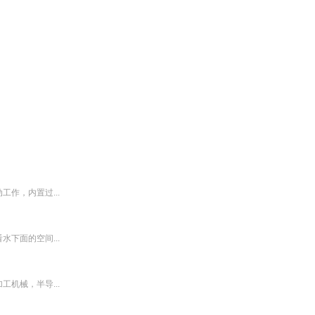
作，内置过...
下面的空间...
机械，半导...