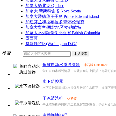
加拿大安大略省 Ontario
加拿大魁北克 Quebec
加拿大 新斯科舍省 Nova Scotia
加拿大爱德华王子岛 Prince Edward Island
加纽芬兰和拉布拉多/新不伦瑞克
加拿大育空/西北地区/努纳武特
加拿大不列颠哥伦比亚省 British Columbia
墨西哥
华盛顿特区(Washington D.C.)
搜索
鱼缸自动水质过滤器
小石城 Little Rock
鱼缸自动水质过滤器，安装在鱼缸上面插上电即可自动工
水下监控器
水下监控器是将防水摄像头放置在水面下，海面下查看水
干冰清洗机
休斯顿
干冰清洗机也叫固态二氧化碳清洗设备，是针对食品加工
电动拖地拖把