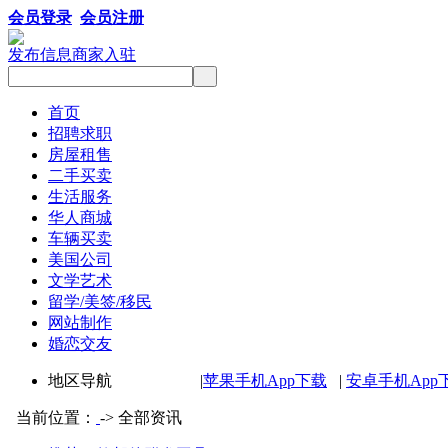
会员登录
会员注册
发布信息
商家入驻
首页
招聘求职
房屋租售
二手买卖
生活服务
华人商城
车辆买卖
美国公司
文学艺术
留学/美签/移民
网站制作
婚恋交友
地区导航 |
苹果手机App下载
|
安卓手机App
当前位置：
-> 全部资讯