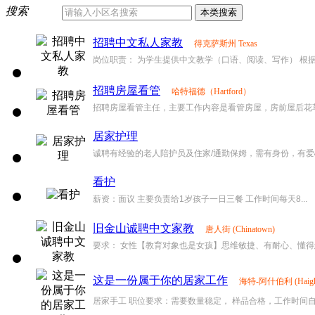
搜索
招聘中文私人家教
得克萨斯州 Texas
岗位职责： 为学生提供中文教学（口语、阅读、写作） 根据.
招聘房屋看管
哈特福德（Hartford）
招聘房屋看管主任，主要工作内容是看管房屋，房前屋后花草养
居家护理
诚聘有经验的老人陪护员及住家/通勤保姆，需有身份，有爱心。
看护
薪资：面议 主要负责给1岁孩子一日三餐 工作时间每天8...
旧金山诚聘中文家教
唐人街 (Chinatown)
要求： 女性【教育对象也是女孩】思维敏捷、有耐心、懂得怎么
这是一份属于你的居家工作
海特-阿什伯利 (Haight
居家手工 职位要求：需要数量稳定， 样品合格，工作时间自由