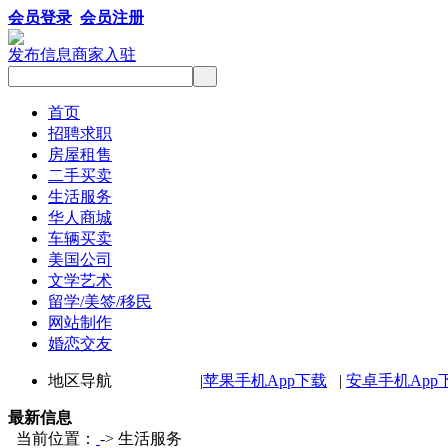
会员登录
会员注册
发布信息
商家入驻
首页
招聘求职
房屋租售
二手买卖
生活服务
华人商城
车辆买卖
美国公司
文学艺术
留学/美签/移民
网站制作
婚恋交友
地区导航 |
苹果手机App下载
|
安卓手机App
最新信息
当前位置：
-> 生活服务