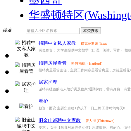
墨西哥
华盛顿特区(Washington
搜索
招聘中文私人家教
得克萨斯州 Texas
岗位职责： 为学生提供中文教学（口语、阅读、写作） 根据.
招聘房屋看管
哈特福德（Hartford）
招聘房屋看管主任，主要工作内容是看管房屋，房前屋后花草养
居家护理
诚聘有经验的老人陪护员及住家/通勤保姆，需有身份，有爱心。
看护
薪资：面议 主要负责给1岁孩子一日三餐 工作时间每天8...
旧金山诚聘中文家教
唐人街 (Chinatown)
要求： 女性【教育对象也是女孩】思维敏捷、有耐心、懂得怎么