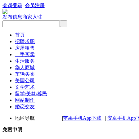
会员登录
会员注册
发布信息
商家入驻
首页
招聘求职
房屋租售
二手买卖
生活服务
华人商城
车辆买卖
美国公司
文学艺术
留学/美签/移民
网站制作
婚恋交友
地区导航 |
苹果手机App下载
|
安卓手机App
免责申明